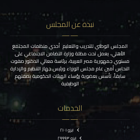
نبذة عن المجلس
المجلس الوطني للتدريب والتعليم أحدي منظمات المجتمع
الأهلي، يعمل تحت مظلة وزارة التضامن الاجتماعي على
مستوي جمهورية مصر العربية، برئاسة معالي الدكتور صفوت
النحاس أمين عام مجلس الوزراء ورئيس جهاز التنظيم والإدارة
سابقاً، تأسس بعضوية رؤساء الهيئات الحكومية بصفتهم
الوظيفية
الخدمات
ايزو ٢١٠٠١
ايزو ٢٩٩٩٣