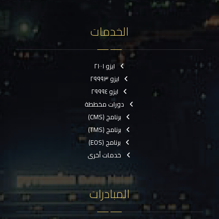
الخدمات
ايزو ٢١٠٠١
ايزو ٢٩٩٩٣
ايزو ٢٩٩٩٤
دورات مخططة
برنامج (CMS)
برنامج (TMS)
برنامج (EOS)
خدمات أخرى
المبادرات