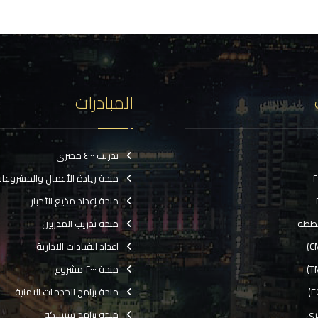
المبادرات
تدريب ٤٠٠٠ مصري
منحة ريادة الأعمال والمشروعا
منحة إعداد مذيع الأخبار
ططة
منحة تدريب المدربين
اعداد القيادات الادارية
منحة ٢٠٠٠ مشروع
منحة برامج الخدمات الامنية
رى
منحة برامج سيسكو