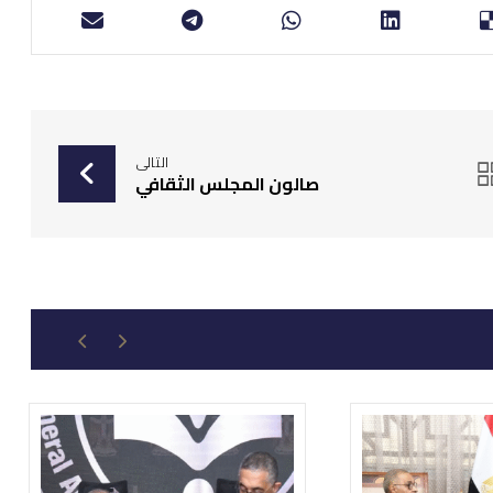
التالى
صالون المجلس الثقافي