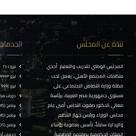
نبذة عن المجلس
الخدمات
المجلس الوطني للتدريب والتعليم أحدي
ايزو ٢١٠٠١
منظمات المجتمع الأهلي، يعمل تحت
ايزو ٢٩٩٩٣
مظلة وزارة التضامن الاجتماعي على
ايزو ٢٩٩٩٤
مستوي جمهورية مصر العربية، برئاسة
دورات مخ
معالي الدكتور صفوت النحاس أمين عام
برنامج (CMS)
مجلس الوزراء ورئيس جهاز التنظيم
برنامج (TMS)
والإدارة سابقاً، تأسس بعضوية رؤساء
برنامج (EOS)
الهيئات الحكومية بصفتهم الوظيفية
خدمات أخ